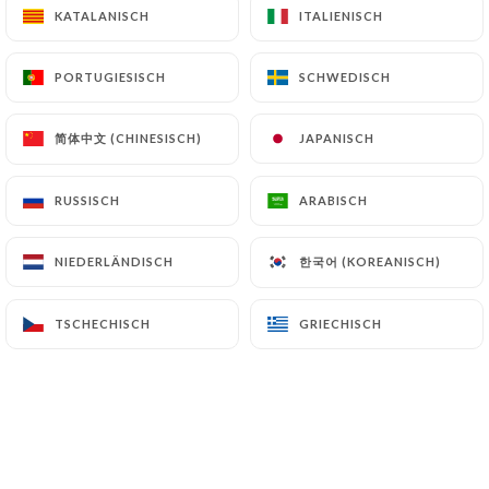
KATALANISCH
KATALANISCH
ITALIENISCH
ITALIENISCH
Geschlossen – öffnet um 10:00
PORTUGIESISCH
PORTUGIESISCH
SCHWEDISCH
SCHWEDISCH
简体中文 (CHINESISCH)
简体中文 (CHINESISCH)
JAPANISCH
JAPANISCH
La Stazione
RUSSISCH
RUSSISCH
ARABISCH
ARABISCH
한국어 (KOREANISCH)
한국어 (KOREANISCH)
NIEDERLÄNDISCH
NIEDERLÄNDISCH
103 BEWERTUNG
STREET FOOD ITALIENNE
TSCHECHISCH
TSCHECHISCH
GRIECHISCH
GRIECHISCH
16 Rue Ferrachat
69005 Lyon France
Über uns