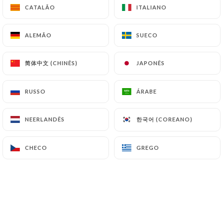
CATALÃO
CATALÃO
ITALIANO
ITALIANO
Aberto hoje até às 14:30
ALEMÃO
ALEMÃO
SUECO
SUECO
简体中文 (CHINÊS)
简体中文 (CHINÊS)
JAPONÊS
JAPONÊS
La Stazione
RUSSO
RUSSO
ÁRABE
ÁRABE
한국어 (COREANO)
한국어 (COREANO)
NEERLANDÊS
NEERLANDÊS
103 AVALIAÇÃO
STREET FOOD ITALIENNE
CHECO
CHECO
GREGO
GREGO
16 Rue Ferrachat
69005 Lyon France
Quem somos?