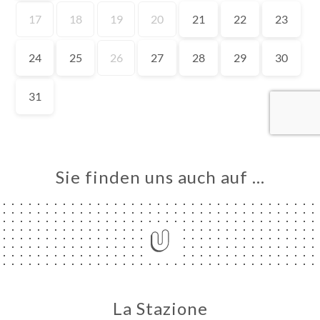
ART
VIEREN
LLUNG
ERIE
RTUNG
NÜ
TAKT
Sie finden uns auch auf …
La Stazione