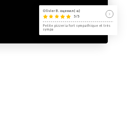
Olivier B. оценил(-а)
5/5
Petite pizzeria fort sympathique et très
sympa
tous les jours pour voyager a
nne.