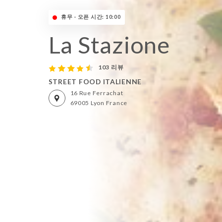
휴무 - 오픈 시간: 10:00
La Stazione
103 리뷰
STREET FOOD ITALIENNE
16 Rue Ferrachat
69005 Lyon France