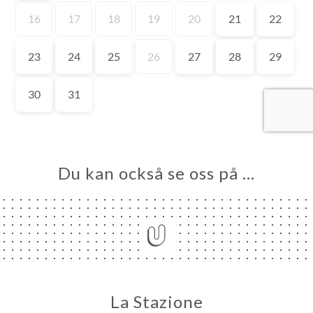
EM
KA
TÄLL
LERI
ÖMEN
NY
TAKT
Du kan också se oss på …
La Stazione