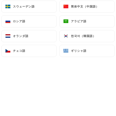
スウェーデン語
スウェーデン語
简体中文（中国語）
简体中文（中国語）
10.00€
ロシア語
ロシア語
アラビア語
アラビア語
12.50€
オランダ語
オランダ語
한국어（韓国語）
한국어（韓国語）
11.00€
チェコ語
チェコ語
ギリシャ語
ギリシャ語
11.50€
12.00€
Solo
Pour 2