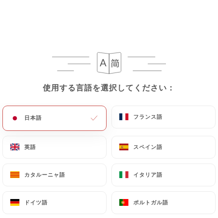
メニュー
JA
使用する言語を選択してください：
使用する言語を選択してください：
/
ホーム
メニュー
メニュー
フランス語
フランス語
日本語
日本語
英語
英語
スペイン語
スペイン語
カタルーニャ語
カタルーニャ語
イタリア語
イタリア語
ドイツ語
ドイツ語
ポルトガル語
ポルトガル語
8.50€