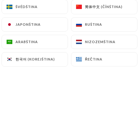
简体中文 (ČÍNŠTINA)
简体中文 (ČÍNŠTINA)
ŠVÉDŠTINA
ŠVÉDŠTINA
10.00€
JAPONŠTINA
JAPONŠTINA
RUŠTINA
RUŠTINA
12.50€
ARABŠTINA
ARABŠTINA
NIZOZEMŠTINA
NIZOZEMŠTINA
11.00€
한국어 (KOREJŠTINA)
한국어 (KOREJŠTINA)
ŘEČTINA
ŘEČTINA
11.50€
12.00€
Solo
Pour 2