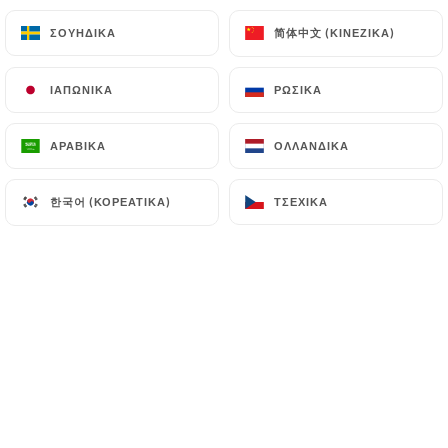
简体中文 (ΚΙΝΈΖΙΚΑ)
简体中文 (ΚΙΝΈΖΙΚΑ)
ΣΟΥΗΔΙΚΆ
ΣΟΥΗΔΙΚΆ
EL
ΜΕΝΟΎ
ΙΑΠΩΝΙΚΆ
ΙΑΠΩΝΙΚΆ
ΡΩΣΙΚΆ
ΡΩΣΙΚΆ
ΑΡΑΒΙΚΆ
ΑΡΑΒΙΚΆ
ΟΛΛΑΝΔΙΚΆ
ΟΛΛΑΝΔΙΚΆ
/
ΑΡΧΙΚΉ
ΦΩΤΟΓΡΑΦΊΕΣ
한국어 (ΚΟΡΕΆΤΙΚΑ)
한국어 (ΚΟΡΕΆΤΙΚΑ)
ΤΣΈΧΙΚΑ
ΤΣΈΧΙΚΑ
Φωτογραφίες