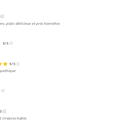
ns, plats délicieux et prix honnêtes
5/5
5/5
mpathique
5
5
st irréprochable.