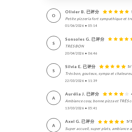
Olivier B. 已评分
O
Petite pizzeria fort sympathique et t
01/06/2026
•
05:14
Sonsoles G. 已评分
S
TRES BON
20/04/2026
•
06:46
Silvia E. 已评分
5/
S
Très bon, gouteux, sympa et chaleure
22/03/2026
•
11:39
Aurélia J. 已评分
A
Ambiance cosy, bonne pizza et TRÈS c
13/03/2026
•
05:41
Axel G. 已评分
5/
A
Super accueil, super plats, ambiance 