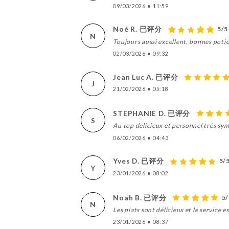
09/03/2026
•
11:59
Noé R. 已评分
5/5
N
Toujours aussi excellent, bonnes potio
02/03/2026
•
09:32
Jean Luc A. 已评分
J
21/02/2026
•
05:18
STEPHANIE D. 已评分
S
Au top delicieux et personnel très sy
06/02/2026
•
04:43
Yves D. 已评分
5/
Y
23/01/2026
•
08:02
Noah B. 已评分
5/
N
Les plats sont délicieux et le service e
23/01/2026
•
08:37