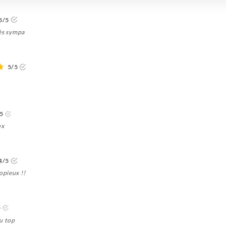
5/5
rès sympa
5/5
5
ux
4/5
opieux !!
5
au top